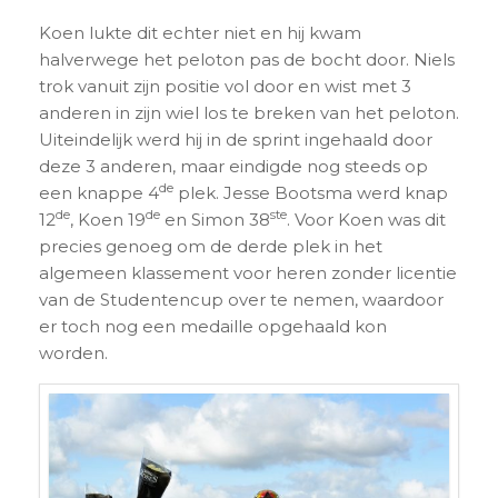
Koen lukte dit echter niet en hij kwam
halverwege het peloton pas de bocht door. Niels
trok vanuit zijn positie vol door en wist met 3
anderen in zijn wiel los te breken van het peloton.
Uiteindelijk werd hij in de sprint ingehaald door
deze 3 anderen, maar eindigde nog steeds op
de
een knappe 4
plek. Jesse Bootsma werd knap
de
de
ste
12
, Koen 19
en Simon 38
. Voor Koen was dit
precies genoeg om de derde plek in het
algemeen klassement voor heren zonder licentie
van de Studentencup over te nemen, waardoor
er toch nog een medaille opgehaald kon
worden.