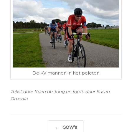
De KV mannen in het peleton
Tekst door Koen de Jong en foto’s door Susan
Groenia
Bericht navigatie
←
GOW’s