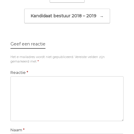
Kandidaat bestuur 2018 – 2019
→
Geef een reactie
Het e-mailadres wordt niet gepubliceerd.
Vereiste velden zijn
gemarkeerd met
*
Reactie
*
Naam
*