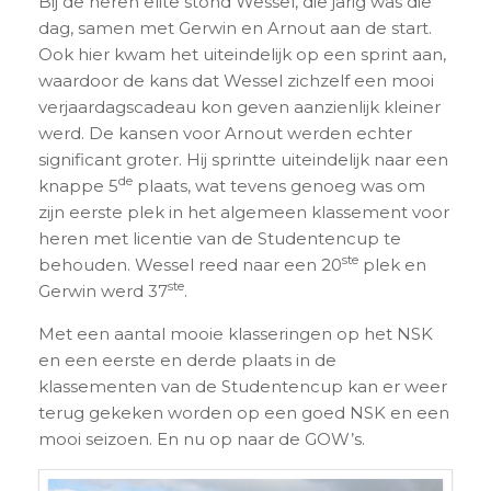
Bij de heren elite stond Wessel, die jarig was die
dag, samen met Gerwin en Arnout aan de start.
Ook hier kwam het uiteindelijk op een sprint aan,
waardoor de kans dat Wessel zichzelf een mooi
verjaardagscadeau kon geven aanzienlijk kleiner
werd. De kansen voor Arnout werden echter
significant groter. Hij sprintte uiteindelijk naar een
de
knappe 5
plaats, wat tevens genoeg was om
zijn eerste plek in het algemeen klassement voor
heren met licentie van de Studentencup te
ste
behouden. Wessel reed naar een 20
plek en
ste
Gerwin werd 37
.
Met een aantal mooie klasseringen op het NSK
en een eerste en derde plaats in de
klassementen van de Studentencup kan er weer
terug gekeken worden op een goed NSK en een
mooi seizoen. En nu op naar de GOW’s.