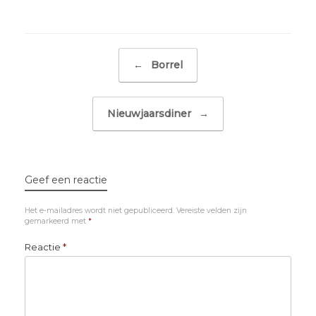
Bericht navigatie
←
Borrel
Nieuwjaarsdiner
→
Geef een reactie
Het e-mailadres wordt niet gepubliceerd.
Vereiste velden zijn
gemarkeerd met
*
Reactie
*