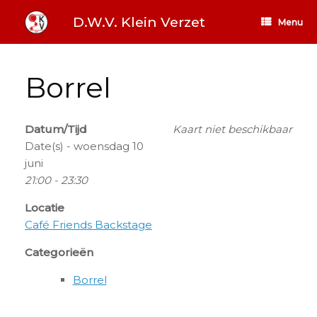
Ga
naar
D.W.V. Klein Verzet
Menu
de
inhoud
Borrel
Datum/Tijd
Kaart niet beschikbaar
Date(s) - woensdag 10
juni
21:00 - 23:30
Locatie
Café Friends Backstage
Categorieën
Borrel