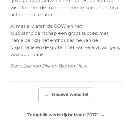
gevolgd door Gerwin en Arnout. Bij de vrouwen
wist Rixt met de mannen mee te komen en Lisa
achter zich te laten.
Al met al waren de GOW en het
clubkampioenschap een groot succes; met
name dankzij het enthousiasme van de
organisatie en de grote inzet van vele vrijwilligers,
waarvoor dank!
Door: Lisa van Dijk en Bas ten Have
Bericht navigatie
←
Nieuwe website!
Terugblik wedstrijdseizoen 2017!
→