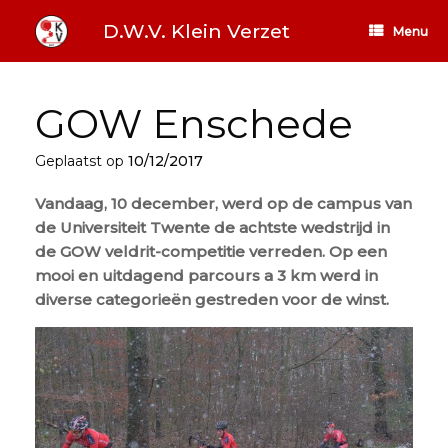
Ga
naar
D.W.V. Klein Verzet
Menu
de
inhoud
GOW Enschede
Geplaatst op
10/12/2017
Vandaag, 10 december, werd op de campus van
de Universiteit Twente de achtste wedstrijd in
de GOW veldrit-competitie verreden. Op een
mooi en uitdagend parcours a 3 km werd in
diverse categorieën gestreden voor de winst.