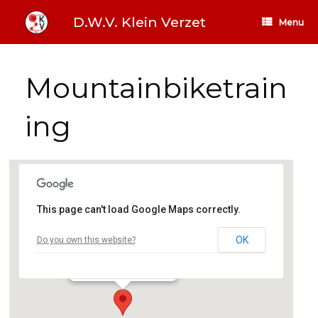
Ga
naar
D.W.V. Klein Verzet
Menu
de
inhoud
Mountainbiketrain
ing
This page can't load Google Maps correctly.
Sportcentrum
OK
Do you own this website?
De Hems 20 - Enschede
Evenementen