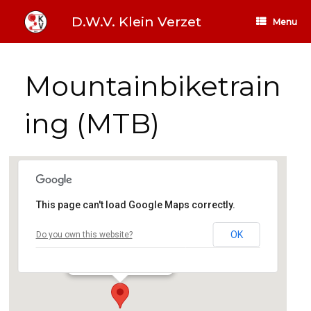
Ga
naar
D.W.V. Klein Verzet
Menu
de
inhoud
Mountainbiketrain
ing (MTB)
This page can't load Google Maps correctly.
Sportcentrum
OK
Do you own this website?
De Hems 20 - Enschede
Evenementen