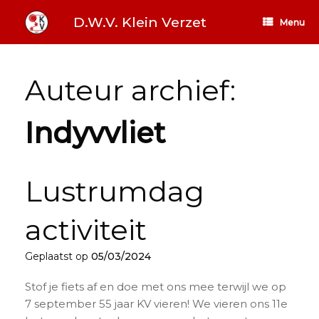
Ga
naar
D.W.V. Klein Verzet
Menu
de
inhoud
Auteur archief:
Indyvvliet
Lustrumdag
activiteit
Geplaatst op
05/03/2024
Stof je fiets af en doe met ons mee terwijl we op
7 september 55 jaar KV vieren! We vieren ons 11e